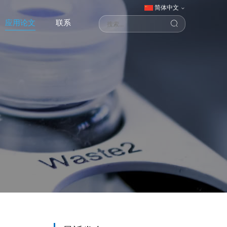
简体中文
应用论文
联系
吸收精细结构谱仪
 2D Ultra（双束）
发射光谱仪（XEScope）
光谱仪
应池