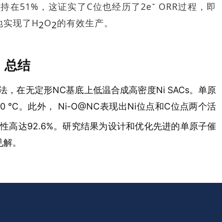
-
持在51%，这证实了C位也经历了2e
ORR过程，即
地实现了H
O
的有效生产。
2
2
总结
，在无定形NC基底上低温合成高密度Ni SACs。单原
0 °C。此外， Ni-O@NC表现出Ni位点和C位点两个活
择性高达92.6%。研究结果为设计和优化先进的单原子催
见解。