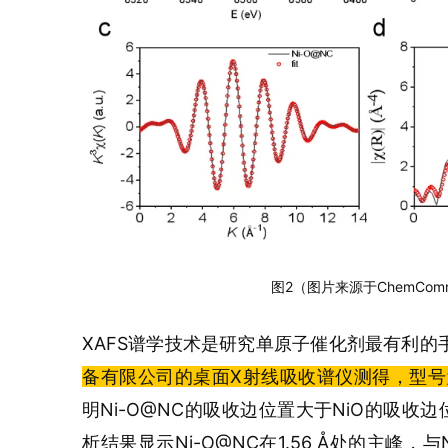
图2（图片来源于ChemComm 20
XAFS谱学技术是研究单原子催化剂最有利的
备有限公司的桌面X射线吸收谱仪测得，型号为Ra
明Ni-O@NC的吸收边位置大于NiO的吸收边位
析
结果显示Ni-O@NC在1.56 Å处的主峰，