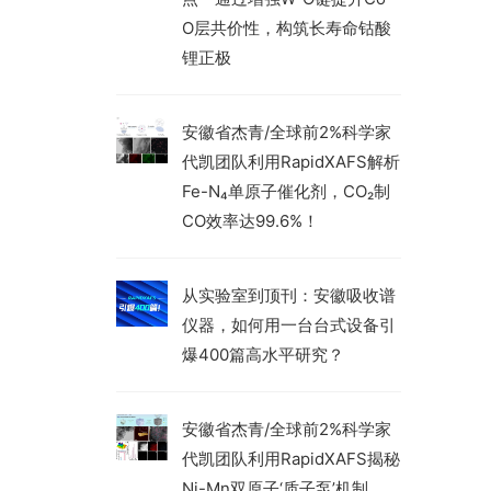
O层共价性，构筑长寿命钴酸
锂正极
安徽省杰青/全球前2%科学家
代凯团队利用RapidXAFS解析
Fe-N₄单原子催化剂，CO₂制
CO效率达99.6%！
从实验室到顶刊：安徽吸收谱
仪器，如何用一台台式设备引
爆400篇高水平研究？
安徽省杰青/全球前2%科学家
代凯团队利用RapidXAFS揭秘
Ni-Mn双原子‘质子泵’机制，