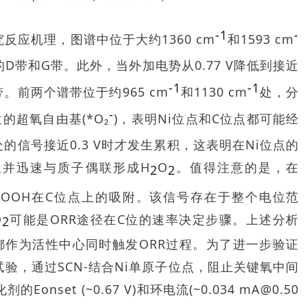
-1
-
反应机理，图谱中位于大约1360 cm
和1593 cm
带和G带。此外，当外加电势从0.77 V降低到接近
-1
-1
。前两个谱带位于约965 cm
和1130 cm
处，分
-
位的超氧自由基(*O
₂
)，表明Ni位点和C位点都可能经
处的信号接近0.3 V时才发生累积，这表明在Ni位点的
上并迅速与质子偶联形成H
O
。值得注意的是，在
2
2
OOH在C位点上的吸附。该信号存在于整个电位范
O
可能是ORR途径在C位的速率决定步骤。上述分析
2
位点都作为活性中心同时触发ORR过程。为了进一步验证
试验，通过SCN-结合Ni单原子位点，阻止关键氧中间
nset (~0.67 V)和环电流(~0.034 mA@0.50