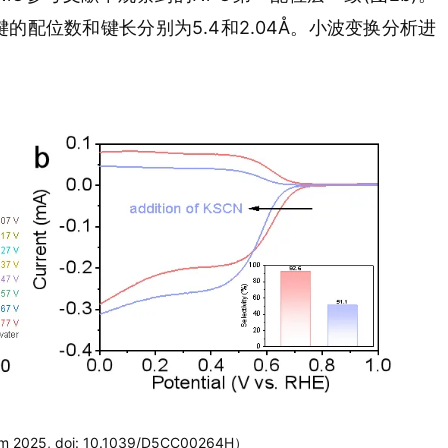
O键的配位数和键长分别为5.4和2.04
Å。
小波变换
分析进
25, doi: 10.1039/D5CC00264H）