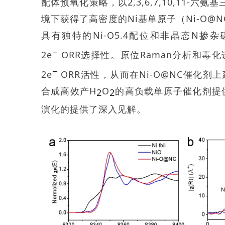
配体预氧化策略，以2,3,6,7,10,11-六
境下获得了高密度的Ni基单原子（Ni-O@NC）
具有独特的Ni-O5.4配位和非晶态N掺杂碳
−
2e
ORR选择性。原位Raman分析和毒
−
2e
ORR活性，从而在Ni-O@NC催化剂
合成高效产H
O
的高负载单原子催化剂提
2
2
演化的提供了深入见解。