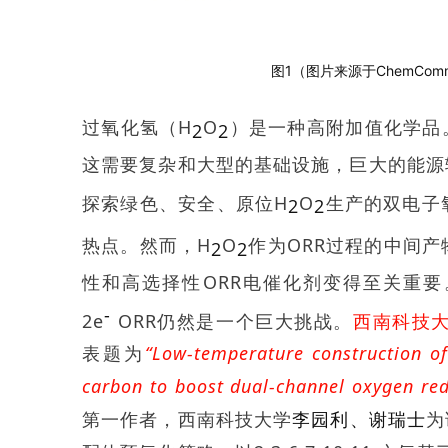
图1（图片来源于ChemComm 20
过氧化氢（H
O
）是一种高附加值化学品
2
2
这需要复杂和大型的基础设施，巨大的能源
探索绿色、安全、原位H
O
生产的双电子
2
2
热点。然而，H
O
作为ORR过程的中间产
2
2
性和高选择性ORR电催化剂变得至关重
-
2e
ORR仍然是一个巨大挑战。
西南科技
表题为
“Low-temperature construction of
carbon to boost dual-channel oxygen red
第一作者，西南科技大学
李园利、谢瑞士
为