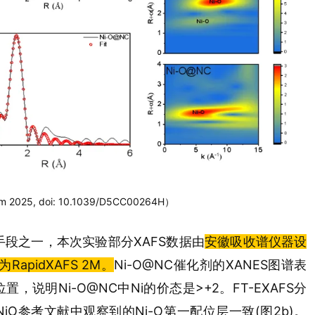
25, doi: 10.1039/D5CC00264H）
手段之一，本次实验部分XAFS数据由
安徽吸收谱仪器设
pidXAFS 2M。
Ni-O@NC催化剂的
XANES图谱
表
置，说明Ni-O@NC中Ni的价态是>+2。
FT-EXAFS分
与NiO参考文献中观察到的Ni-O第一配位层一致(图2b)。