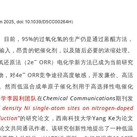
25, doi: 10.1039/D5CC00264H）
。目前，95%的过氧化氢的生产仍是通过蒽醌方法，
输入，昂贵的钯催化剂，以及随后必要的浓缩处理。
−
氧还原法（2e
ORR）电化学新方法已成为当前研究
−
物，对4e
ORR竞争途径高度敏感，开发廉价、高活
要。然而低温合成单原子催化剂用于高选择性电催化
大学李园利团队
在
Chemical Communications
期刊发
 density Ni single-atom sites on nitrogen-doped
uction”
的研究论文，西南科技大学
Yang Ke
为论文
论文共同通讯作者。该研究创新性地提出了一种低温