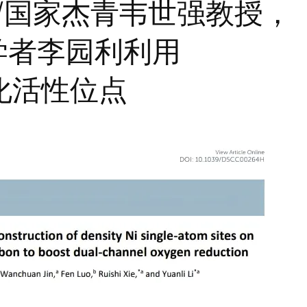
牛/国家杰青韦世强教授，
学者李园利利用
催化活性位点