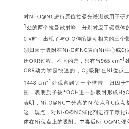
对Ni-O@NC进行原位拉曼光谱测试用于研究
1
处的两个拉曼散射峰，分别对应于碳载体的D
0 V时，出现了与O-O伸缩振动相关的三个带
别归因于吸附在Ni-O@NC表面Ni中心或C
-1
历ORR过程。不同的是，只有当965 cm
ORR动力学是快速的，O
吸附在Ni位点
2
-1
1448 cm
处观察到另一个谱带，归因于*
围，表明质子被*OOH进一步吸附形成H
2
表明，Ni-O@NC中分离的Ni位点和C
这一观点，对Ni-O@NC催化剂进行了毒化
体在Ni位点上的吸附。中毒后Ni-O@NC催化剂的Eo