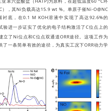
氨基三亚苯六盐酸盐（HATP)为原料，在超低温度60 °C环
，其Ni负载高达15.9 wt %。单原子催Ni-O@NC
衬底，在0.1 M KOH溶液中实现了高达92.6%的
化试验进一步证实了优化的电子结构激活了C位点上的
上建立了Ni位点和C位点双通道ORR途径。这项工作为
供了一条简单有效的途径，为真实工况下ORR动力学